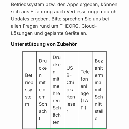
Betriebssystem bzw. den Apps ergeben, können
sich aus Erfahrung auch Verbesserungen durch
Updates ergeben. Bitte sprechen Sie uns bei
allen Fragen rund um THEORG, Cloud-
Lösungen und geplante Geräte an.
Unterstützung von Zubehör
Dru
Dru
Bez
cke
cke
US
ahlt
n
Tele
Bet
n
B-
erm
mit
fon
rieb
mit
Chi
inal
me
anl
ssy
ein
pka
mit
hre
age
ste
em
rten
Sch
ren
(TA
m
Sch
lese
nitt
Sch
PI)
ach
r
stell
äch
t
e
ten