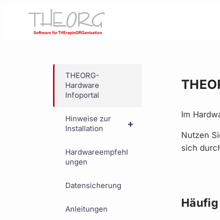
Zum
Inhalt
springen
THEORG-
THEOR
Hardware
Infoportal
Im Hardwa
Hinweise zur
+
Installation
Nutzen Si
sich durc
Hardwareempfehl
ungen
Datensicherung
Häufig
Anleitungen